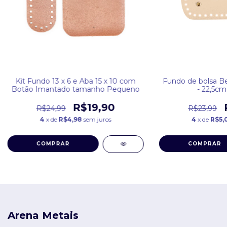
Kit Fundo 13 x 6 e Aba 15 x 10 com
Fundo de bolsa B
Botão Imantado tamanho Pequeno
- 22,5cm
R$19,90
R$24,99
R$23,99
4
x de
R$4,98
sem juros
4
x de
R$5,
COMPRAR
COMPRAR
Arena Metais