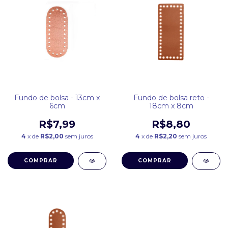
Fundo de bolsa - 13cm x
Fundo de bolsa reto -
6cm
18cm x 8cm
R$7,99
R$8,80
4
x de
R$2,00
sem juros
4
x de
R$2,20
sem juros
COMPRAR
COMPRAR