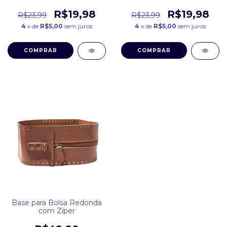
11,5cm
11,5cm
R$19,98
R$19,98
R$23,99
R$23,99
4
x de
R$5,00
sem juros
4
x de
R$5,00
sem juros
COMPRAR
COMPRAR
Base para Bolsa Redonda
com Zíper