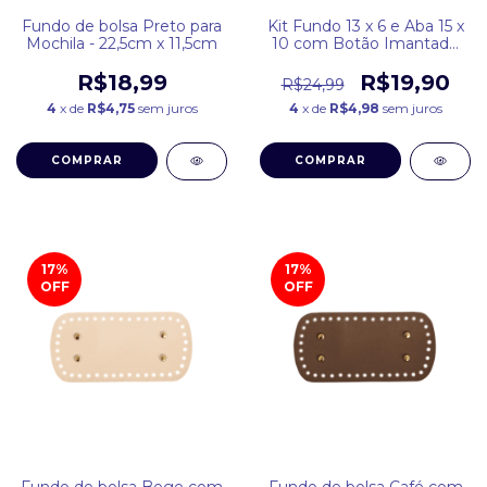
Fundo de bolsa Preto para
Kit Fundo 13 x 6 e Aba 15 x
Mochila - 22,5cm x 11,5cm
10 com Botão Imantado
tamanho Pequeno
R$18,99
R$19,90
R$24,99
4
x de
R$4,75
sem juros
4
x de
R$4,98
sem juros
COMPRAR
COMPRAR
17
%
17
%
OFF
OFF