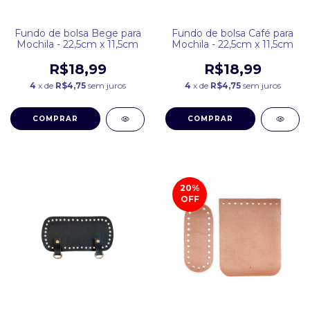
Fundo de bolsa Bege para
Fundo de bolsa Café para
Mochila - 22,5cm x 11,5cm
Mochila - 22,5cm x 11,5cm
R$18,99
R$18,99
4
x de
R$4,75
sem juros
4
x de
R$4,75
sem juros
COMPRAR
COMPRAR
20
%
OFF