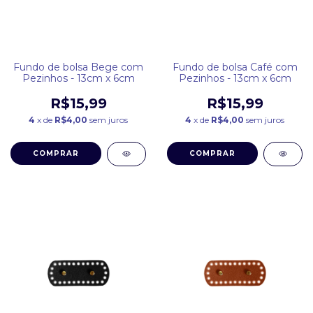
Fundo de bolsa Bege com
Fundo de bolsa Café com
Pezinhos - 13cm x 6cm
Pezinhos - 13cm x 6cm
R$15,99
R$15,99
4
x de
R$4,00
sem juros
4
x de
R$4,00
sem juros
COMPRAR
COMPRAR