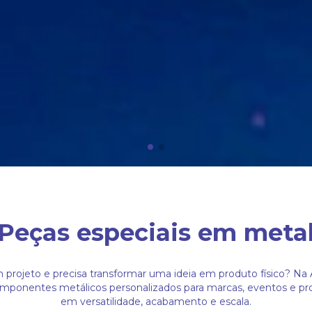
Peças especiais em meta
projeto e precisa transformar uma ideia em produto físico? Na 
ponentes metálicos personalizados para marcas, eventos e p
em versatilidade, acabamento e escala.