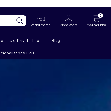
0
Atendimento
Minha conta
Meu carrinho
eciais e Private Label
Blog
ersonalizados B2B