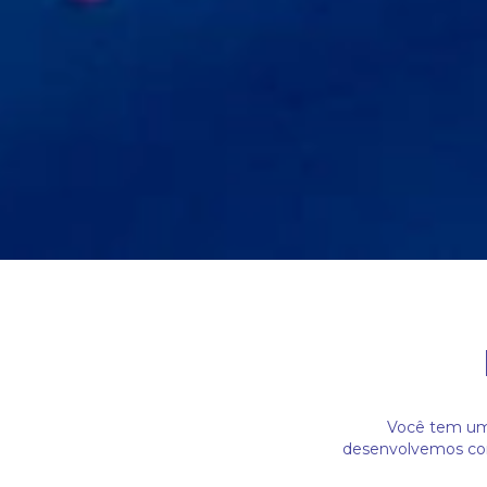
Você tem um 
desenvolvemos com