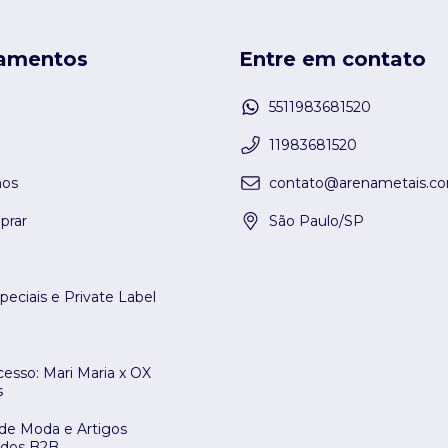
amentos
Entre em contato
5511983681520
11983681520
os
contato@arenametais.co
rar
São Paulo/SP
peciais e Private Label
esso: Mari Maria x OX
s
 de Moda e Artigos
ados B2B