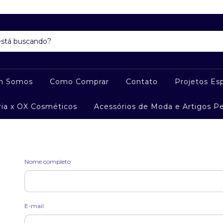
m Somos
Como Comprar
Contato
Projetos Esp
ria x OX Cosméticos
Acessórios de Moda e Artigos P
Nome completo
E-mail