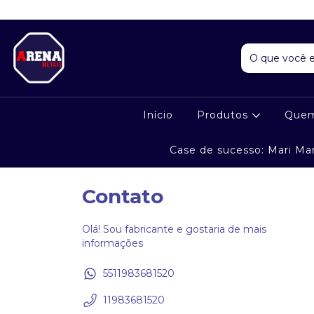
Início
Produtos
Que
Case de sucesso: Mari Ma
Contato
Olá! Sou fabricante e gostaria de mais
informações
5511983681520
11983681520