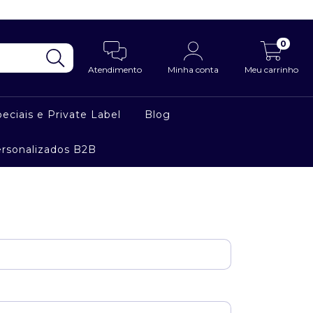
0
Atendimento
Minha conta
Meu carrinho
eciais e Private Label
Blog
ersonalizados B2B