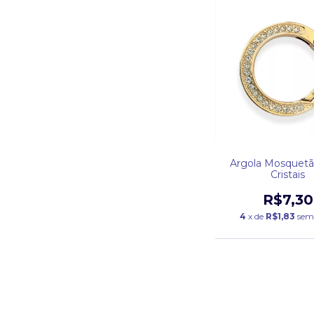
Argola Mosquet
Cristais
R$7,30
4
x de
R$1,83
sem