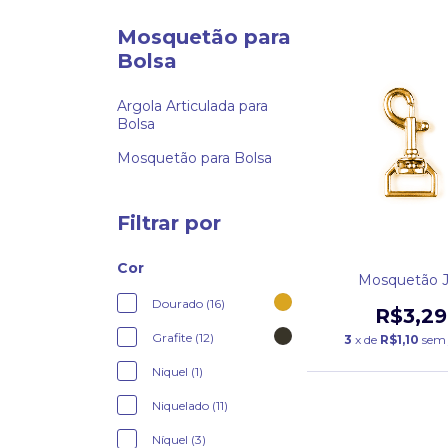
Mosquetão para
Bolsa
Argola Articulada para
Bolsa
Mosquetão para Bolsa
Filtrar por
Cor
Mosquetão J
Dourado (16)
R$3,29
Grafite (12)
3
x de
R$1,10
sem 
Niquel (1)
Niquelado (11)
Níquel (3)