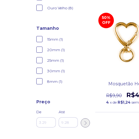
Ouro Velho (8)
50
%
OFF
Tamanho
15mm (1)
20mm (1)
25mm (1)
30mm (1)
8mm (1)
Mosquetão He
R$4
R$9,90
Preço
4
x de
R$1,24
sem
De
Até