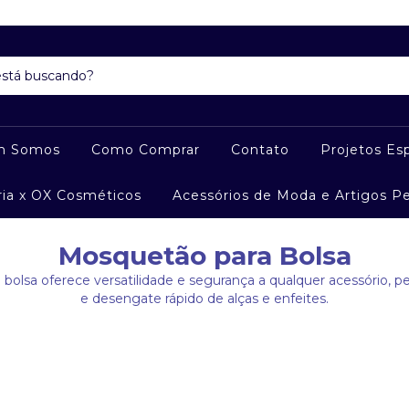
m Somos
Como Comprar
Contato
Projetos Esp
ria x OX Cosméticos
Acessórios de Moda e Artigos P
Mosquetão para Bolsa
bolsa oferece versatilidade e segurança a qualquer acessório, p
e desengate rápido de alças e enfeites.