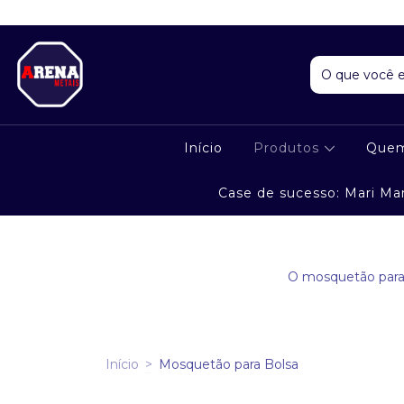
Início
Produtos
Que
Case de sucesso: Mari Ma
O mosquetão para 
Início
>
Mosquetão para Bolsa