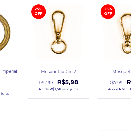
25
%
25
%
OFF
OFF
Imperial
Mosquetão Clic 2
Mosquetã
R$5,98
R
R$7,99
R$7,99
4
x de
R$1,50
sem juros
4
x de
R$1,50
 juros