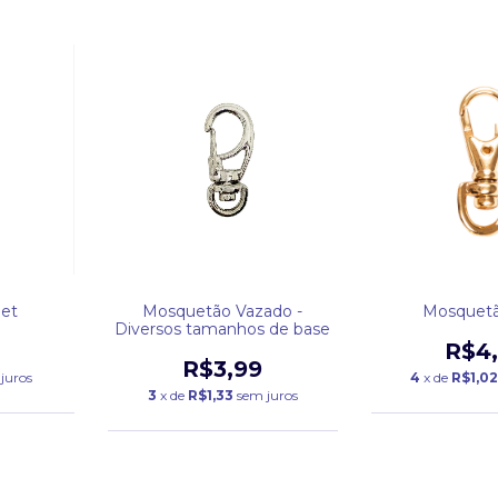
et
Mosquetão Vazado -
Mosquetã
Diversos tamanhos de base
R$4
R$3,99
juros
4
x de
R$1,0
3
x de
R$1,33
sem juros