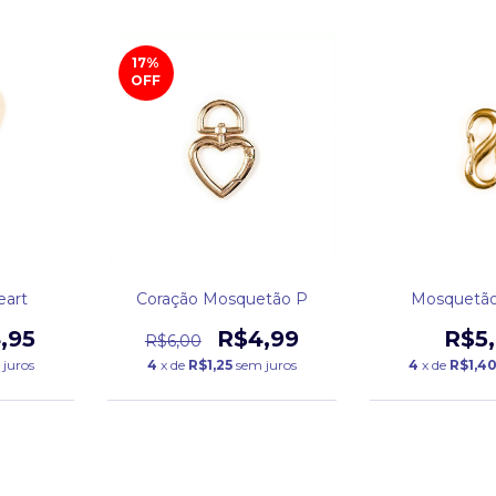
17
%
OFF
art
Coração Mosquetão P
Mosquetão 
,95
R$4,99
R$5
R$6,00
 juros
4
x de
R$1,25
sem juros
4
x de
R$1,4