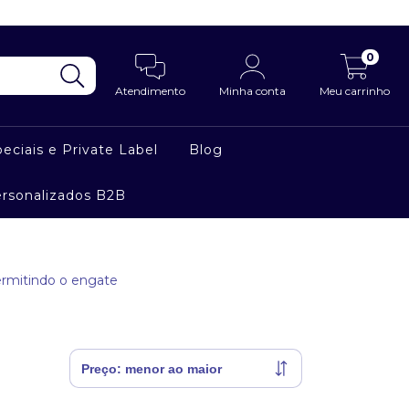
0
Atendimento
Minha conta
Meu carrinho
eciais e Private Label
Blog
ersonalizados B2B
ermitindo o engate