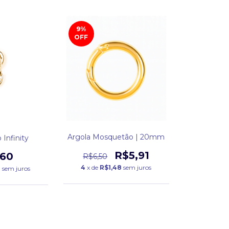
9
%
OFF
Argola Mosquetão | 20mm
Infinity
R$5,91
,60
R$6,50
4
x de
R$1,48
sem juros
0
sem juros