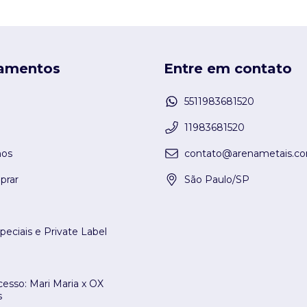
amentos
Entre em contato
5511983681520
11983681520
os
contato@arenametais.co
rar
São Paulo/SP
peciais e Private Label
esso: Mari Maria x OX
s