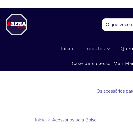
Início
Produtos
Que
Case de sucesso: Mari Ma
Os acessórios pa
Início
>
Acessórios para Bolsa