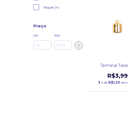
Níquel (4)
Preço
De
Até
Terminal Tass
R$3,99
3
x de
R$1,33
sem 