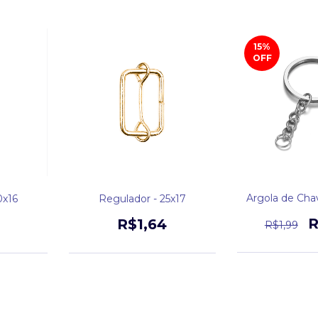
15
%
OFF
Argola de Ch
0x16
Regulador - 25x17
R
R$1,64
R$1,99