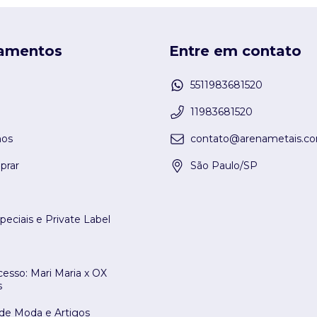
amentos
Entre em contato
5511983681520
11983681520
os
contato@arenametais.co
rar
São Paulo/SP
peciais e Private Label
esso: Mari Maria x OX
s
 de Moda e Artigos