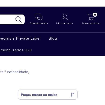
0
Atendimento
Minha conta
Meu carrinho
eciais e Private Label
Blog
ersonalizados B2B
a funcionalidade,