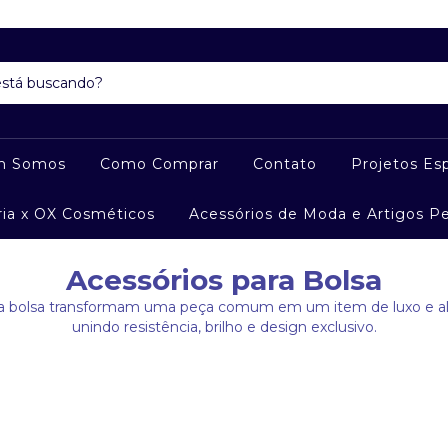
m Somos
Como Comprar
Contato
Projetos Esp
ria x OX Cosméticos
Acessórios de Moda e Artigos P
Acessórios para Bolsa
ra bolsa transformam uma peça comum em um item de luxo e alt
unindo resistência, brilho e design exclusivo.