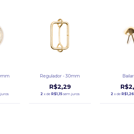
30mm
Regulador - 30mm
Bailar
R$2,29
R$2
juros
2
x de
R$1,15
sem juros
2
x de
R$1,26