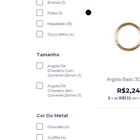
Branco (1)
Preto (1)
Niquelado (13)
Ouro Velho (4)
Tamanho
Argola De
Chaveiro Com
Corrente 25mm (1)
Argola Basic 
Argola De
R$2,24
Chaveiro Sem
Corrente 25mm (1)
2
x de
R$1,12
sem 
Cor Do Metal
Dourado (4)
Grafite (4)