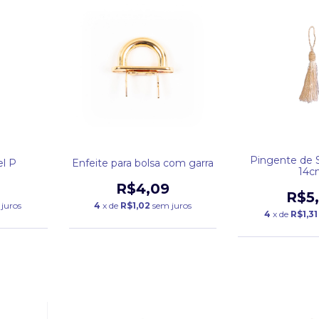
Pingente de 
el P
Enfeite para bolsa com garra
14c
R$4,09
R$5
juros
4
x de
R$1,02
sem juros
4
x de
R$1,31