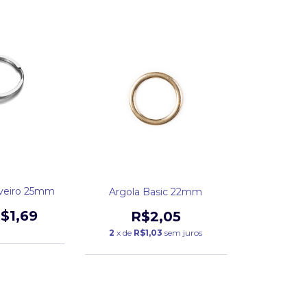
aveiro 25mm
Argola Basic 22mm
$1,69
R$2,05
2
x de
R$1,03
sem juros