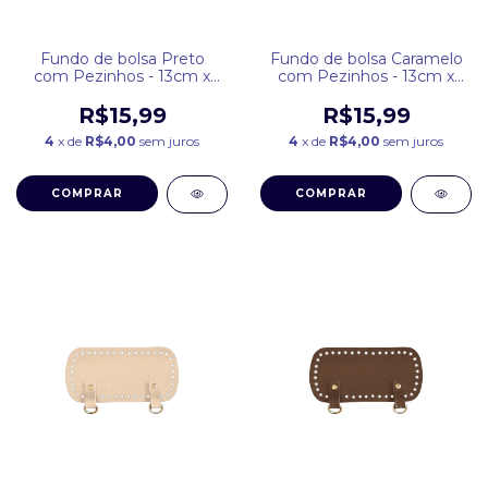
Fundo de bolsa Preto
Fundo de bolsa Caramelo
com Pezinhos - 13cm x
com Pezinhos - 13cm x
6cm
6cm
R$15,99
R$15,99
4
x de
R$4,00
sem juros
4
x de
R$4,00
sem juros
COMPRAR
COMPRAR