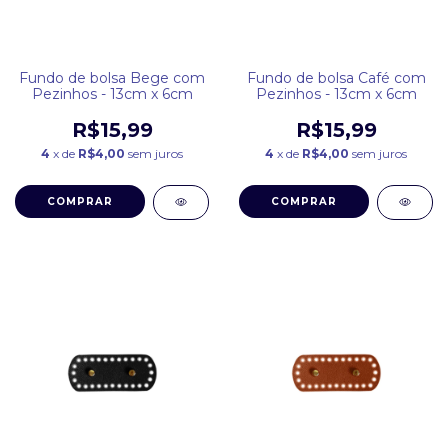
Fundo de bolsa Bege com
Fundo de bolsa Café com
Pezinhos - 13cm x 6cm
Pezinhos - 13cm x 6cm
R$15,99
R$15,99
4
x de
R$4,00
sem juros
4
x de
R$4,00
sem juros
COMPRAR
COMPRAR