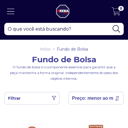
0
Início
>
Fundo de Bolsa
Fundo de Bolsa
O fundo de bolsa é o componente essencial para garantir que a
peça mantenha a forma original, independentemente do peso dos
objetos internos.
Filtrar