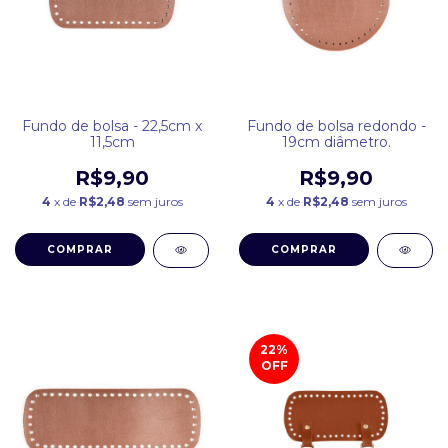
Fundo de bolsa - 22,5cm x
Fundo de bolsa redondo -
11,5cm
19cm diâmetro.
R$9,90
R$9,90
4
x de
R$2,48
sem juros
4
x de
R$2,48
sem juros
COMPRAR
COMPRAR
22
%
OFF