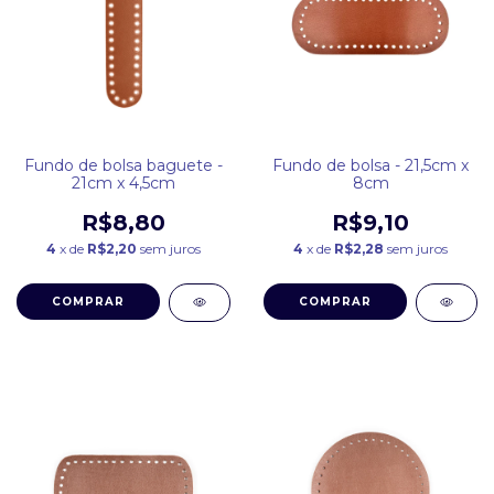
Fundo de bolsa baguete -
Fundo de bolsa - 21,5cm x
21cm x 4,5cm
8cm
R$8,80
R$9,10
4
x de
R$2,20
sem juros
4
x de
R$2,28
sem juros
COMPRAR
COMPRAR