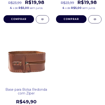
R$19,98
R$19,98
R$23,99
R$23,99
4
x de
R$5,00
sem juros
4
x de
R$5,00
sem juros
COMPRAR
COMPRAR
Base para Bolsa Redonda
com Zíper
R$49,90