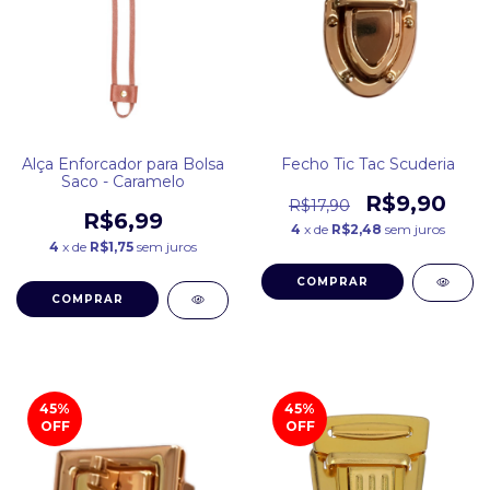
Alça Enforcador para Bolsa
Fecho Tic Tac Scuderia
Saco - Caramelo
R$9,90
R$17,90
R$6,99
4
x de
R$2,48
sem juros
4
x de
R$1,75
sem juros
COMPRAR
COMPRAR
45
%
45
%
OFF
OFF