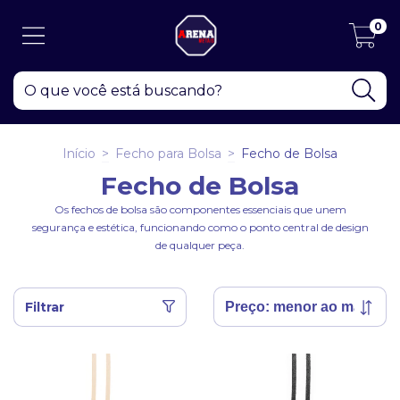
0
Início
>
Fecho para Bolsa
>
Fecho de Bolsa
Fecho de Bolsa
Os fechos de bolsa são componentes essenciais que unem
segurança e estética, funcionando como o ponto central de design
de qualquer peça.
Filtrar