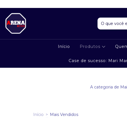
Início
Produtos
Que
Case de sucesso: Mari Ma
A categoria de Ma
Início
>
Mais Vendidos