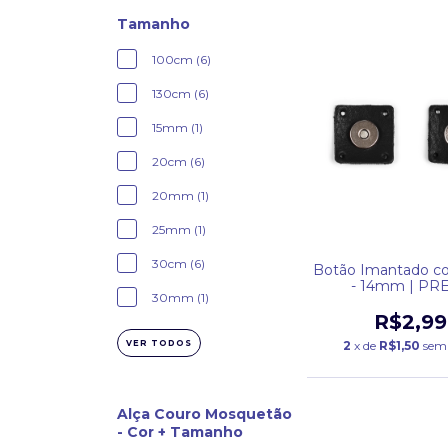
Tamanho
100cm (6)
130cm (6)
15mm (1)
20cm (6)
20mm (1)
25mm (1)
30cm (6)
Botão Imantado c
- 14mm | PR
30mm (1)
R$2,99
VER TODOS
2
x de
R$1,50
sem 
Alça Couro Mosquetão
- Cor + Tamanho