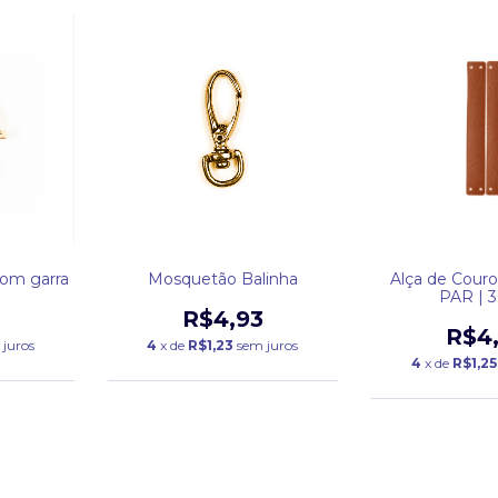
com garra
Mosquetão Balinha
Alça de Couro
PAR | 
9
R$4,93
R$4
 juros
4
x de
R$1,23
sem juros
4
x de
R$1,25