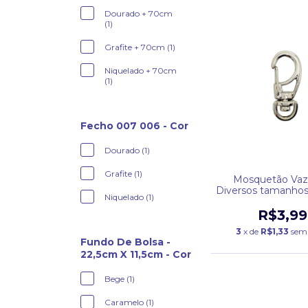
Dourado + 70cm
(1)
Grafite + 70cm (1)
Niquelado + 70cm
(1)
Fecho 007 006 - Cor
Dourado (1)
Grafite (1)
Mosquetão Vaz
Diversos tamanhos
Niquelado (1)
R$3,99
3
x de
R$1,33
sem 
Fundo De Bolsa -
22,5cm X 11,5cm - Cor
Bege (1)
Caramelo (1)