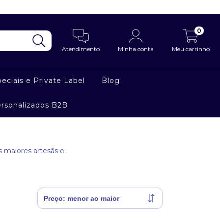
0
Atendimento
Minha conta
Meu carrinho
eciais e Private Label
Blog
ersonalizados B2B
 maiores artesãs e