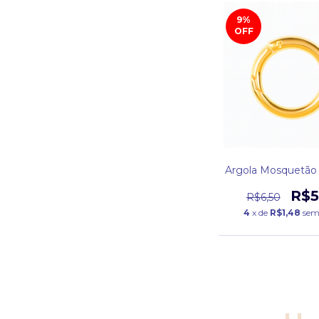
9
%
OFF
Argola Mosquetão
R$5
R$6,50
4
x de
R$1,48
sem