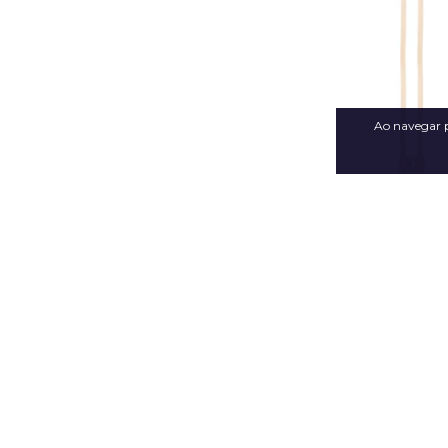
Ao navegar p
Alça Enforcador pa
Saco - Beg
R$6,99
4
x de
R$1,75
sem 