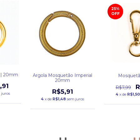
25
%
OFF
 | 20mm
Argola Mosquetão Imperial
Mosquetão
20mm
,91
R
R$7,99
R$5,91
 juros
4
x de
R$1,50
4
x de
R$1,48
sem juros