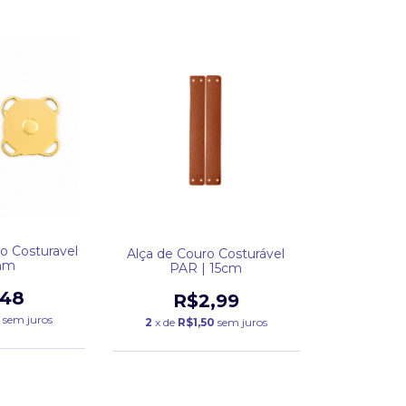
o Costuravel
Alça de Couro Costurável
mm
PAR | 15cm
,48
R$2,99
sem juros
2
x de
R$1,50
sem juros