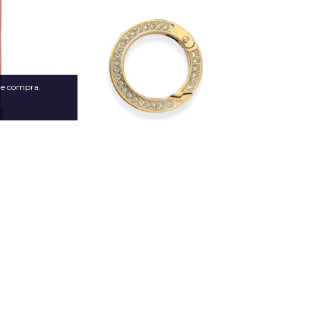
 de compra.
Argola Mosquetão com
r para Bolsa
Cristais
aramelo
R$7,30
,99
4
x de
R$1,83
sem juros
sem juros