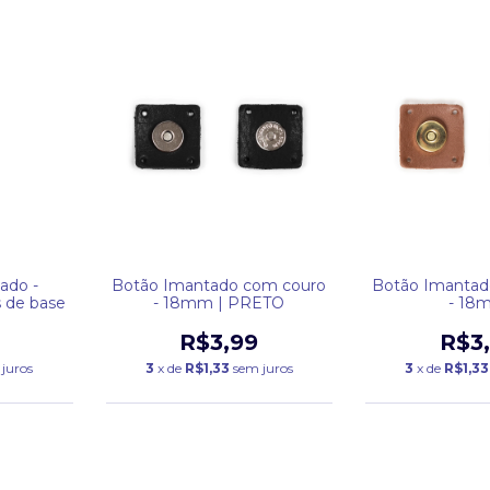
ado -
Botão Imantado com couro
Botão Imantad
 de base
- 18mm | PRETO
- 18
R$3,99
R$3
juros
3
x de
R$1,33
sem juros
3
x de
R$1,33