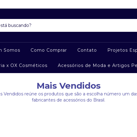
m Somos
Como Comprar
Contato
Projetos Esp
ria x OX Cosméticos
Acessórios de Moda e Artigos P
Mais Vendidos
is Vendidos reúne os produtos que são a escolha número um das
fabricantes de acessórios do Brasil.