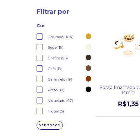
Filtrar por
Cor
Dourado (104)
Bege (19)
Grafite (96)
Café (19)
Caramelo (19)
Botão Imantado 
Preto (19)
14mm
Niquelado (97)
R$1,35
Níquel (5)
VER TODOS