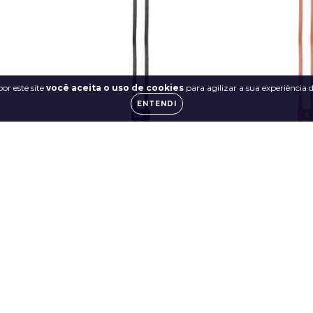
or este site
você aceita o uso de cookies
para agilizar a sua experiência
ENTENDI
ra Bolsa
Alça Enforcador para Bolsa
Alça Enforcado
e
Saco - Preto
Saco - C
R$6,99
R$6
juros
4
x de
R$1,75
sem juros
4
x de
R$1,75