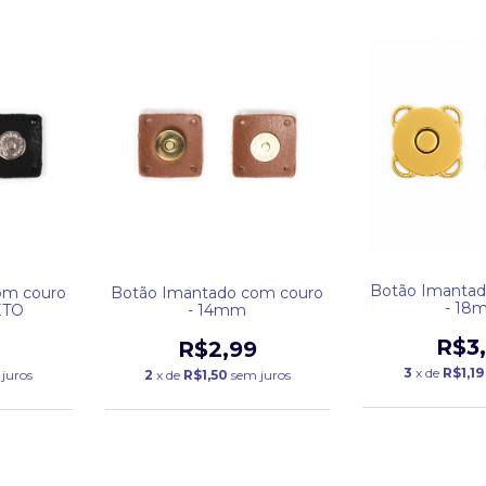
Botão Imantad
om couro
Botão Imantado com couro
- 18
ETO
- 14mm
R$3
R$2,99
3
x de
R$1,19
juros
2
x de
R$1,50
sem juros