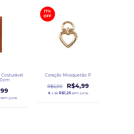
17
%
OFF
 Costurável
Coração Mosquetão P
30cm
R$4,99
R$6,00
,99
4
x de
R$1,25
sem juros
sem juros