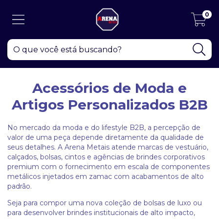
0
Acessórios de Moda e
Artigos Personalizados B2B
No mercado da moda e do lifestyle B2B, a percepção de
valor de uma peça depende diretamente da qualidade de
seus detalhes. A Arena Metais atende marcas de vestuário,
calçados, bolsas, cintos e agências de brindes corporativos
premium com o fornecimento em escala de componentes
metálicos injetados em zamac com acabamentos de alto
padrão.
Seja para compor uma nova coleção de bolsas de luxo ou
para desenvolver brindes institucionais de alto impacto,