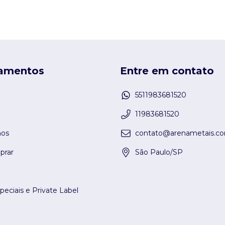
amentos
Entre em contato
5511983681520
11983681520
os
contato@arenametais.co
rar
São Paulo/SP
peciais e Private Label