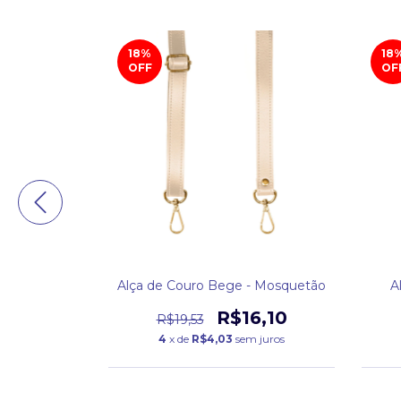
18
%
18
OFF
OF
azenda
Alça de Couro Bege - Mosquetão
A
6,66
R$16,10
R$19,53
 juros
4
x de
R$4,03
sem juros