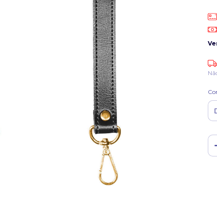
Ve
Nã
Co