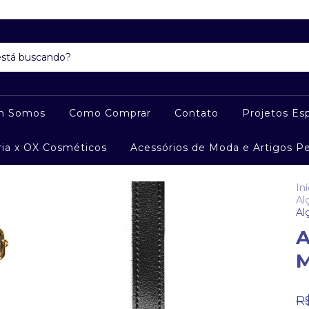
m Somos
Como Comprar
Contato
Projetos Esp
ria x OX Cosméticos
Acessórios de Moda e Artigos P
Iní
Al
Al
A
M
R$