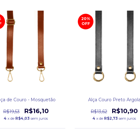
%
20
%
F
OFF
lça de Couro - Mosquetão
Alça Couro Preto Argol
R$16,10
R$10,90
R$19,53
R$13,62
4
x de
R$4,03
sem juros
4
x de
R$2,73
sem juros