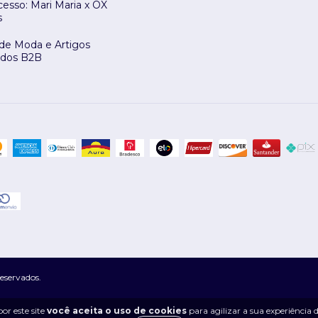
esso: Mari Maria x OX
s
 de Moda e Artigos
ados B2B
eservados.
or este site
você aceita o uso de cookies
para agilizar a sua experiência