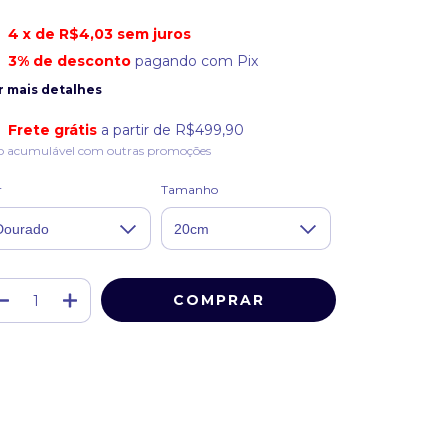
4
x de
R$4,03
sem juros
3% de desconto
pagando com Pix
r mais detalhes
Frete grátis
a partir de
R$499,90
o acumulável com outras promoções
r
Tamanho