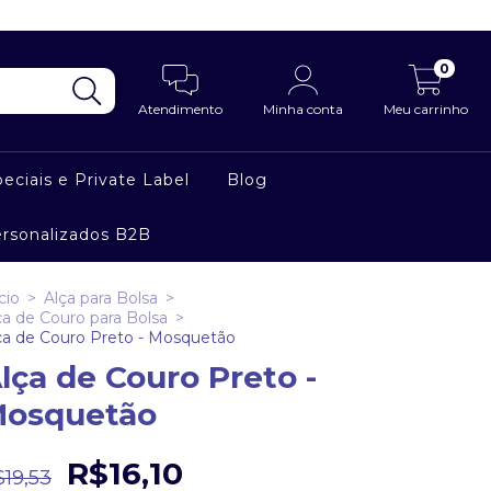
0
Atendimento
Minha conta
Meu carrinho
eciais e Private Label
Blog
ersonalizados B2B
cio
>
Alça para Bolsa
>
ça de Couro para Bolsa
>
ça de Couro Preto - Mosquetão
lça de Couro Preto -
osquetão
R$16,10
19,53