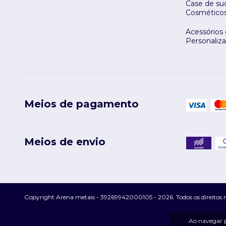
Case de suc
Cosmético
Acessórios
Personaliz
Meios de pagamento
Meios de envio
Copyright Arena metais - 39269942000105 - 2026. Todos os direitos r
Ao navegar p