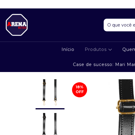
Início
Produtos
Que
Case de sucesso: Mari Ma
18
%
OFF