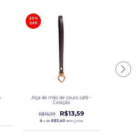
20
%
20
%
OFF
OFF
a
Alça de mão de couro café -
Alç
Coração
R$13,
R$13,59
R$16,99
4
x d
4
x de
R$3,40
sem juros