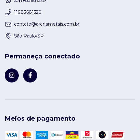
5511983681520
11983681520
contato@arenametais.com.br
São Paulo/SP
Permaneça conectado
Meios de pagamento