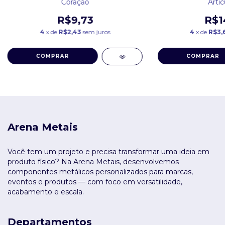
Coração
Artic
R$9,73
R$1
4
x de
R$2,43
sem juros
4
x de
R$3,
COMPRAR
COMPRAR
Arena Metais
Você tem um projeto e precisa transformar uma ideia em
produto físico? Na Arena Metais, desenvolvemos
componentes metálicos personalizados para marcas,
eventos e produtos — com foco em versatilidade,
acabamento e escala.
Departamentos