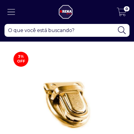
0
3
%
OFF