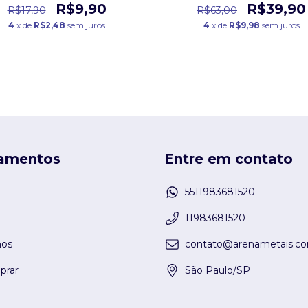
R$9,90
R$39,90
R$17,90
R$63,00
4
x de
R$2,48
sem juros
4
x de
R$9,98
sem juros
amentos
Entre em contato
5511983681520
11983681520
os
contato@arenametais.co
rar
São Paulo/SP