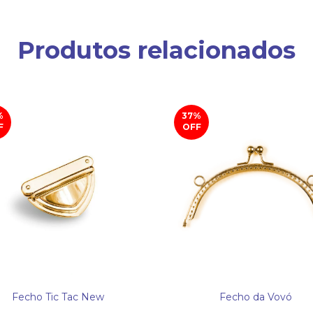
Produtos relacionados
%
37
%
F
OFF
Fecho Tic Tac New
Fecho da Vovó