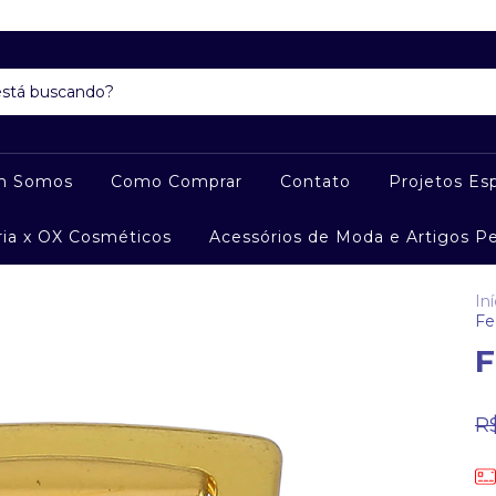
m Somos
Como Comprar
Contato
Projetos Esp
ria x OX Cosméticos
Acessórios de Moda e Artigos P
Iní
Fe
F
R