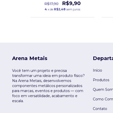
0
R$9,90
R$17,90
 juros
4
x de
R$2,48
sem juros
Arena Metais
Depart
Início
Você tem um projeto e precisa
transformar uma ideia em produto físico?
Produtos
Na Arena Metais, desenvolvemos
componentes metálicos personalizados
Quem Som
para marcas, eventos e produtos — com
foco em versatilidade, acabamento e
Como Comp
escala.
Contato