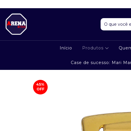
Início
Produtos
Que
Case de sucesso: Mari Ma
45
%
OFF