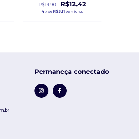
R$12,42
R$19,90
R$19
4
x de
R$3,11
sem juros
4
x d
Permaneça conectado
m.br