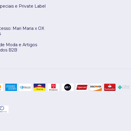
peciais e Private Label
esso: Mari Maria x OX
s
 de Moda e Artigos
ados B2B