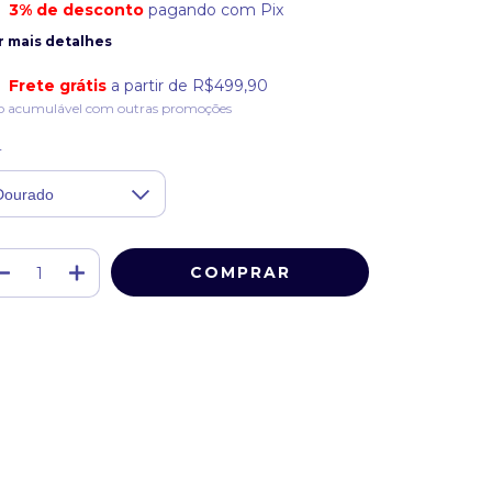
3% de desconto
pagando com Pix
r mais detalhes
Frete grátis
a partir de
R$499,90
o acumulável com outras promoções
r