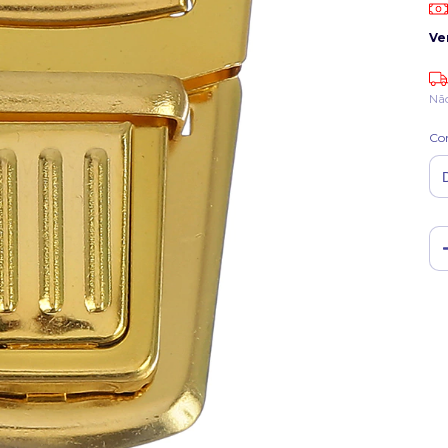
Ve
Nã
Co