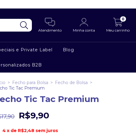
0
Atendimento
Minha conta
Meu carrinho
eciais e Private Label
Blog
ersonalizados B2B
cio
>
Fecho para Bolsa
>
Fecho de Bolsa
>
cho Tic Tac Premium
echo Tic Tac Premium
R$9,90
$17,90
4
x de
R$2,48
sem juros