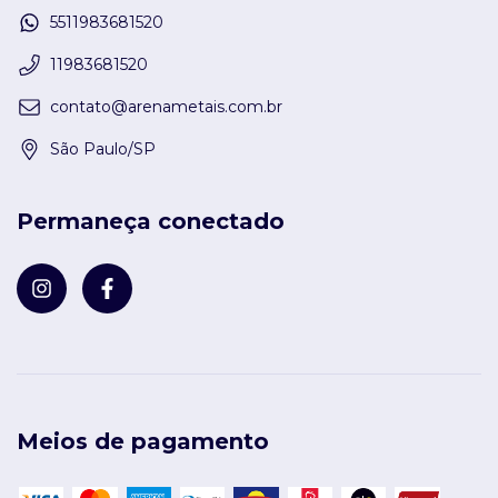
5511983681520
11983681520
contato@arenametais.com.br
São Paulo/SP
Permaneça conectado
Meios de pagamento