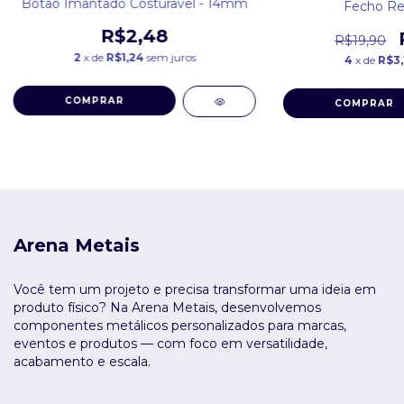
Botão Imantado Costuravel - 14mm
Fecho Re
R$2,48
R$19,90
2
x de
R$1,24
sem juros
4
x de
R$3,
COMPRAR
COMPRAR
Arena Metais
Você tem um projeto e precisa transformar uma ideia em
produto físico? Na Arena Metais, desenvolvemos
componentes metálicos personalizados para marcas,
eventos e produtos — com foco em versatilidade,
acabamento e escala.