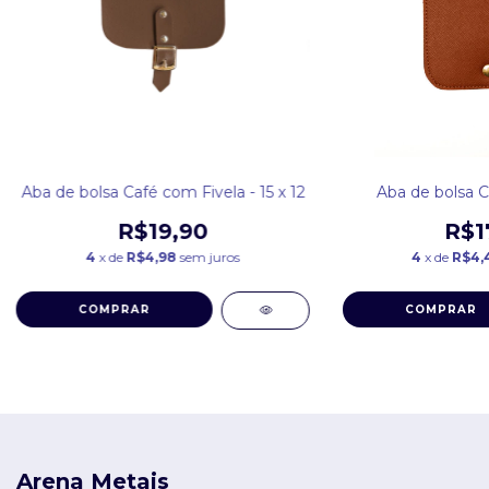
Aba de bolsa Café com Fivela - 15 x 12
Aba de bolsa C
R$19,90
R$1
4
x de
R$4,98
sem juros
4
x de
R$4,
COMPRAR
COMPRAR
Arena Metais