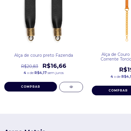
Alça de Couro
Alça de couro preto Fazenda
Corrente Torci
R$16,66
R$20,83
R$1
4
x de
R$4,17
sem juros
4
x de
R$4,
COMPRAR
COMPRAR