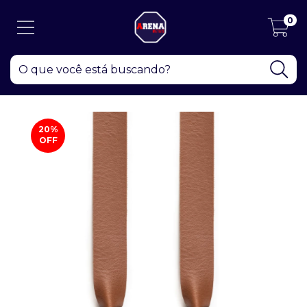
0
20
%
OFF