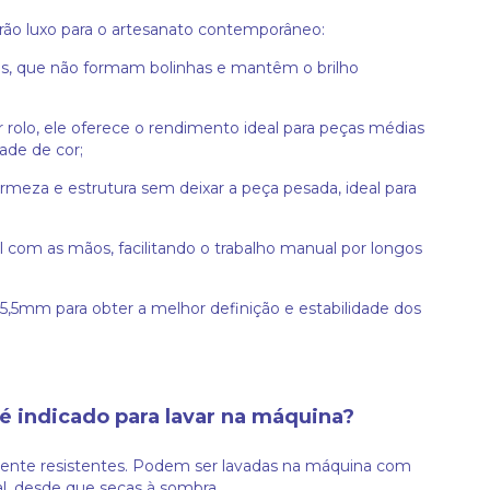
ão luxo para o artesanato contemporâneo:
es, que não formam bolinhas e mantêm o brilho
olo, ele oferece o rendimento ideal para peças médias
ade de cor;
irmeza e estrutura sem deixar a peça pesada, ideal para
l com as mãos, facilitando o trabalho manual por longos
 5,5mm para obter a melhor definição e estabilidade dos
é indicado para lavar na máquina?
amente resistentes. Podem ser lavadas na máquina com
al, desde que secas à sombra.