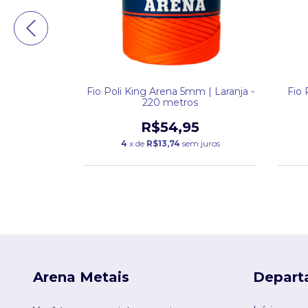
 Azul Mar -
Fio Poli King Arena 5mm | Laranja -
Fio 
s
220 metros
2
R$54,95
 juros
4
x de
R$13,74
sem juros
Arena Metais
Depart