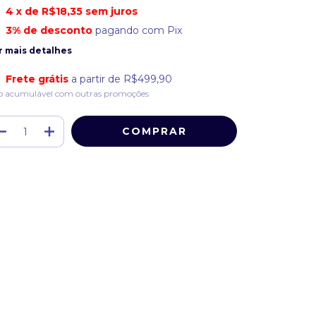
4
x de
R$18,35
sem juros
3% de desconto
pagando com Pix
r mais detalhes
Frete grátis
a partir de
R$499,90
o acumulável com outras promoções