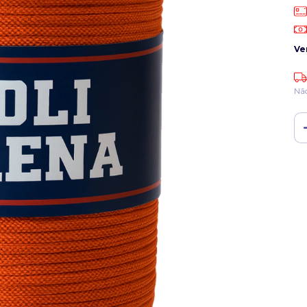
Ve
Nã