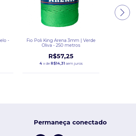
elo -
Fio Poli King Arena 3mm | Verde
Fio Poli Ar
Oliva - 250 metros
R$57,25
4
x de
R$14,31
sem juros
4
x d
Permaneça conectado