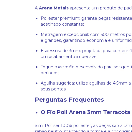
A
Arena Metais
apresenta um produto de padr
Poliéster premium: garante peças resistent
acetinado constante;
Metragem excepcional: com 500 metros por r
e grandes, garantindo economia e uniformid
Espessura de 3mm: projetada para conferir f
um acabamento impecável;
Toque macio: fio desenvolvido para ser genti
períodos;
Agulha sugerida: utilize agulhas de 4,5mm a
seus pontos.
Perguntas Frequentes
O Fio Poli Arena 3mm Terracota 
Sim. Por ser 100% poliéster, as peças são alt
sabão neutro, mantendo a forma e a cor origin