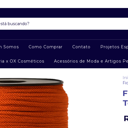
m Somos
Como Comprar
Contato
Projetos Esp
ria x OX Cosméticos
Acessórios de Moda e Artigos P
Iní
Fi
F
T