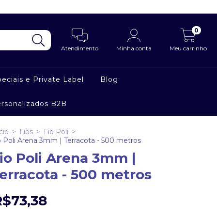
0
Atendimento
Minha conta
Meu carrinho
eciais e Private Label
Blog
ersonalizados B2B
cio
>
Fios
>
Fio Poli
>
o Poli Arena 3mm | Terracota - 500 metros
io Poli Arena 3mm |
erracota - 500 metros
R$73,38