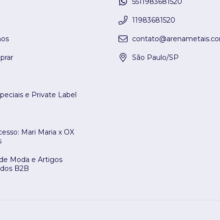
5511983681520
11983681520
os
contato@arenametais.co
rar
São Paulo/SP
peciais e Private Label
esso: Mari Maria x OX
s
 de Moda e Artigos
ados B2B