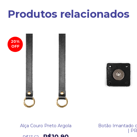
Produtos relacionados
20
%
OFF
Alça Couro Preto Argola
Botão Imantado 
| P
R$10,90