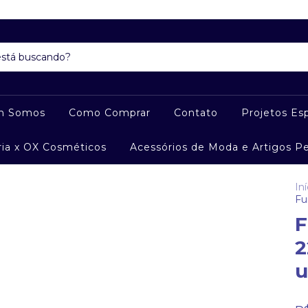
m Somos
Como Comprar
Contato
Projetos Esp
ria x OX Cosméticos
Acessórios de Moda e Artigos P
Iní
Fu
F
2
u