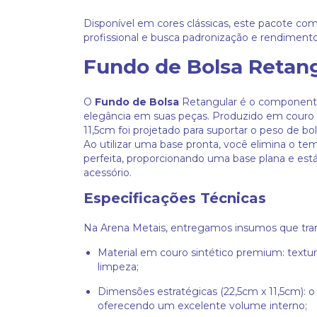
Disponível em cores clássicas, este pacote c
profissional e busca padronização e rendimento 
Fundo de Bolsa Retan
O
Fundo de Bolsa
Retangular é o componente 
elegância em suas peças. Produzido em couro si
11,5cm foi projetado para suportar o peso de bo
Ao utilizar uma base pronta, você elimina o t
perfeita, proporcionando uma base plana e está
acessório.
Especificações Técnicas
Na Arena Metais, entregamos insumos que tra
Material em couro sintético premium: textura 
limpeza;
Dimensões estratégicas (22,5cm x 11,5cm): o 
oferecendo um excelente volume interno;