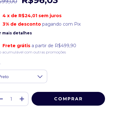
R$96,03
$99,00
4
x de
R$24,01
sem juros
3% de desconto
pagando com Pix
r mais detalhes
Frete grátis
a partir de
R$499,90
o acumulável com outras promoções
r