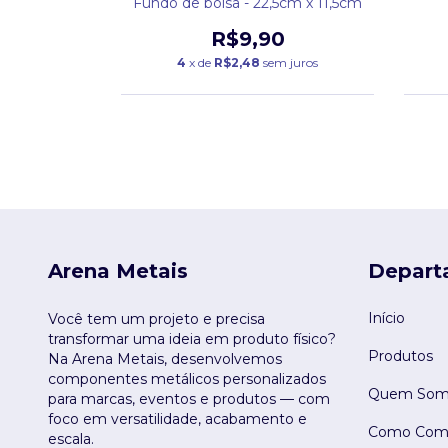
 com garra
Fundo de bolsa - 22,5cm x 11,5cm
9
R$9,90
 juros
4
x de
R$2,48
sem juros
Arena Metais
Depart
Início
Você tem um projeto e precisa
transformar uma ideia em produto físico?
Produtos
Na Arena Metais, desenvolvemos
componentes metálicos personalizados
Quem Som
para marcas, eventos e produtos — com
foco em versatilidade, acabamento e
Como Comp
escala.