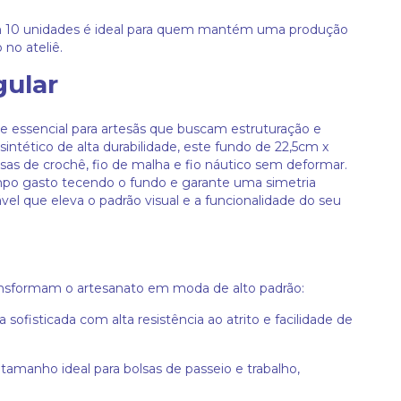
om 10 unidades é ideal para quem mantém uma produção
no ateliê.
gular
essencial para artesãs que buscam estruturação e
ntético de alta durabilidade, este fundo de 22,5cm x
lsas de crochê, fio de malha e fio náutico sem deformar.
empo gasto tecendo o fundo e garante uma simetria
vel que eleva o padrão visual e a funcionalidade do seu
nsformam o artesanato em moda de alto padrão:
sofisticada com alta resistência ao atrito e facilidade de
tamanho ideal para bolsas de passeio e trabalho,