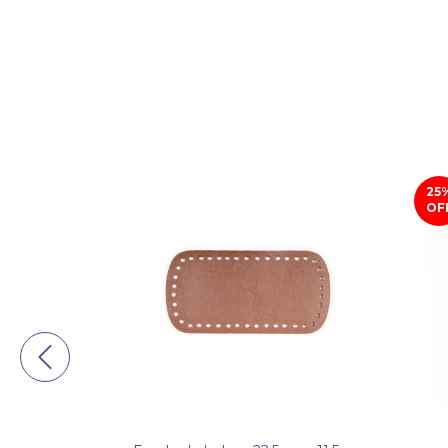
25
OF