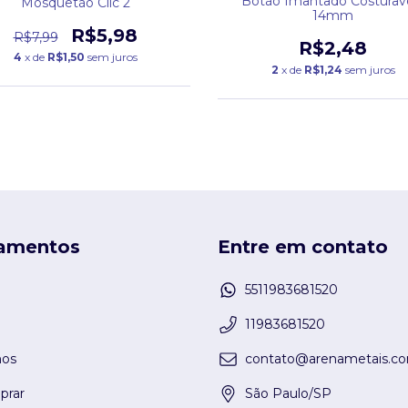
Botão Imantado Costurave
Mosquetão Clic 2
14mm
R$5,98
R$7,99
R$2,48
4
x de
R$1,50
sem juros
2
x de
R$1,24
sem juros
amentos
Entre em contato
5511983681520
11983681520
os
contato@arenametais.co
rar
São Paulo/SP