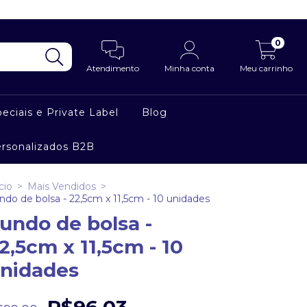
0
Atendimento
Minha conta
Meu carrinho
eciais e Private Label
Blog
ersonalizados B2B
cio
>
Mais Vendidos
>
ndo de bolsa - 22,5cm x 11,5cm - 10 unidades
undo de bolsa -
2,5cm x 11,5cm - 10
nidades