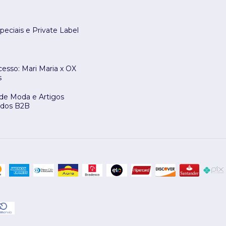
peciais e Private Label
esso: Mari Maria x OX
s
 de Moda e Artigos
ados B2B