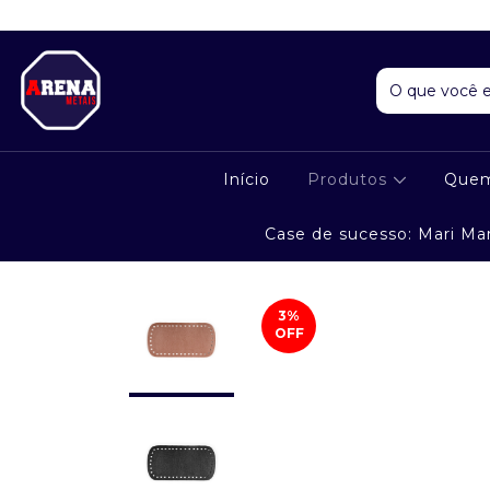
Início
Produtos
Que
Case de sucesso: Mari Ma
3
%
OFF