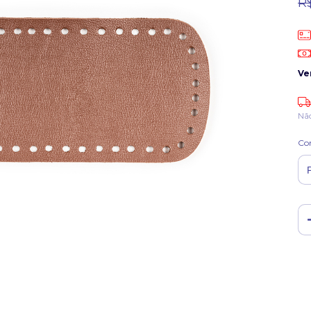
R
Ve
Nã
Co